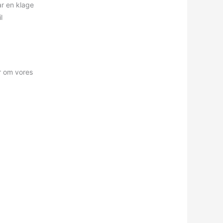
ar en klage
l
r om vores