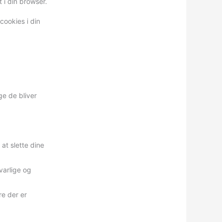
 i din browser.
cookies i din
ge de bliver
.
 at slette dine
varlige og
re der er