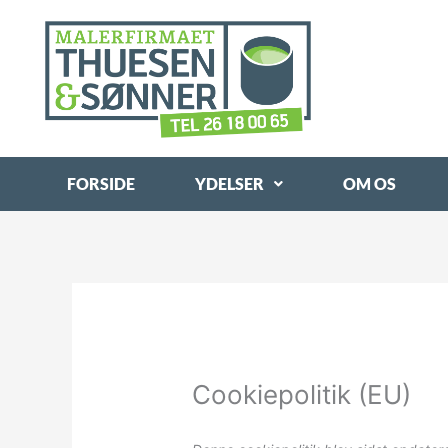
Gå
til
indholdet
FORSIDE
YDELSER
OM OS
Cookiepolitik (EU)