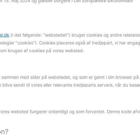
ret 15. maj 2024 og gælder borgere i Det Europæiske Økonomiske
er.dk
(i det følgende: "webstedet") bruger cookies og andre relatere
logier "cookies"). Cookies placeres også af tredjepart, vi har engage
om brugen af ​​cookies på vores websted.
endes sammen med sider på webstedet, og som er gemt i din browser p
 blive sendt til vores eller relevante tredjeparts servere, når du besø
t vores websted fungerer ordentligt og som forventet. Denne kode afv
on?