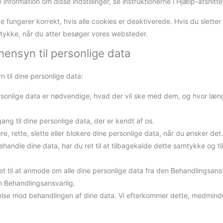
nformation om disse indstillinger, se instruktionerne i Hjælp-afsnittet
fungerer korrekt, hvis alle cookies er deaktiverede. Hvis du sletter 
mtykke, når du atter besøger vores websteder.
hensyn til personlige data
 til dine personlige data:
 personlige data er nødvendige, hvad der vil ske med dem, og hvor læn
dgang til dine personlige data, der er kendt af os.
plere, rette, slette eller blokere dine personlige data, når du ønsker det
ehandle dine data, har du ret til at tilbagekalde dette samtykke og til
 ret til at anmode om alle dine personlige data fra den Behandlingsans
en Behandlingsansvarlig.
igelse mod behandlingen af ​​dine data. Vi efterkommer dette, medmind