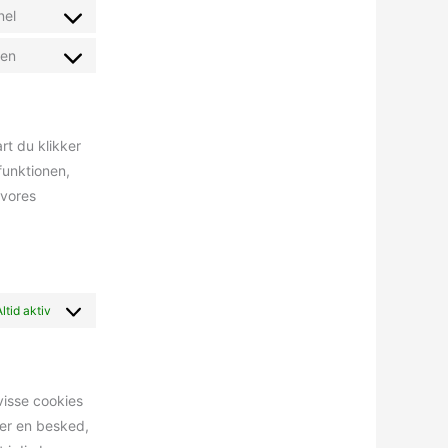
nel
sen
rt du klikker
funktionen,
 vores
Altid aktiv
visse cookies
ger en besked,