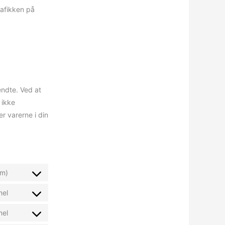
rafikken på
endte. Ved at
 ikke
r varerne i din
ym)
nel
nel