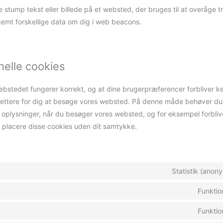
lle stump tekst eller billede på et websted, der bruges til at overåge t
 gemt forskellige data om dig i web beacons.
onelle cookies
webstedet fungerer korrekt, og at dine brugerpræferencer forbliver k
t lettere for dig at besøge vores websted. På denne måde behøver du
plysninger, når du besøger vores websted, og for eksempel forblive
an placere disse cookies uden dit samtykke.
Statistik (anon
Funktio
Funktio