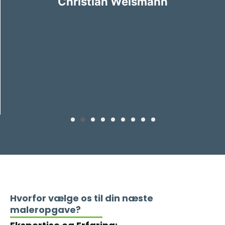
Mothsvej 77B, 2840 Holte
Hvorfor vælge os til din næste
maleropgave?