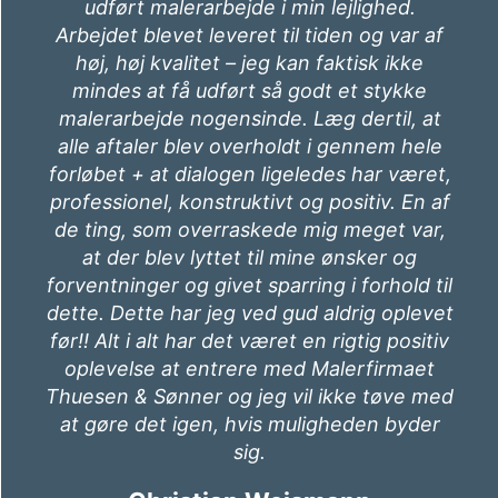
udføre indvendigt malerarbejde i tre
værelser, herunder i soveværelset, i vores
hus.Malerarbejdet er nu gennemført til
vores store tilfredshed – både
tidsmæssigt, kvalitetsmæssigt,
oprydningsmæssigt og prismæssigt.
Malerfirmaet Thuesen & Sønner har
igennem hele forløbet – indledende
besigtigelse, afgivelse af tilbud og
efterfølgende udførelse – været en
troværdig, pålidelig og professionel
samarbejdspartner, som jeg på det
varmeste kan anbefale.Jeg har allerede nu
aftalt med Ronni Thuesen, at Malerfirmaet
Thuesen & Sønner skal udføre udvendigt
malerarbejde i 2016
Michael Reedtz Sparrevohn