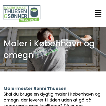
Gå
til
indholdet
Maler i København og
omegn
Malermester Ronni Thuesen
Skal du bruge en dygtig maler i københavn og
omegn, der leverer til tiden uden at gå på
kompromis med kvaliteten? Så er det