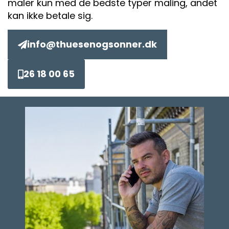
maler kun med de bedste typer maling, andet
kan ikke betale sig.
info@thuesenogsonner.dk
26 18 00 65